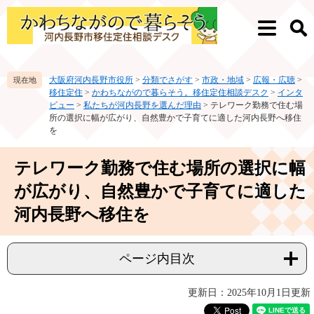
ペ
メ
ー
ニ
メ
検
ジ
ュ
ニ
索
の
ー
ュ
先
を
ー
大阪府河内長野市役所
>
分類でさがす
>
市政・地域
>
広報・広聴
>
頭
飛
移住定住
>
かわちながので暮らそう。移住定住相談デスク
>
インタ
で
ば
ビュー
>
私たちが河内長野を選んだ理由
>
テレワーク勤務で住む場
す。
し
所の選択に幅が広がり、自然豊かで子育てに適した河内長野へ移住
て
を
本
文
本
テレワーク勤務で住む場所の選択に幅
へ
文
が広がり、自然豊かで子育てに適した
河内長野へ移住を
ページ内目次
更新日：2025年10月1日更新