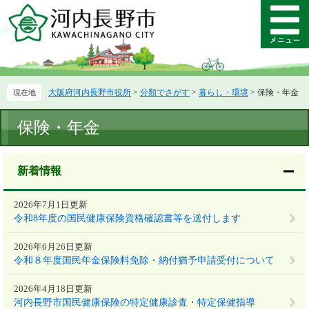
ペ
メ
ー
ニ
メ
ジ
ュ
ニ
の
ー
ュ
先
を
ー
頭
飛
大阪府河内長野市役所
>
分類でさがす
>
暮らし・環境
>
保険・年金
で
ば
す。
し
本
て
保険・年金
文
本
文
へ
新着情報
2026年7月1日更新
令和8年度の国民健康保険資格確認書等を送付します
2026年6月26日更新
令和８年度国民年金保険料免除・納付猶予申請受付について
2026年4月18日更新
河内長野市国民健康保険の特定健康診査・特定保健指導