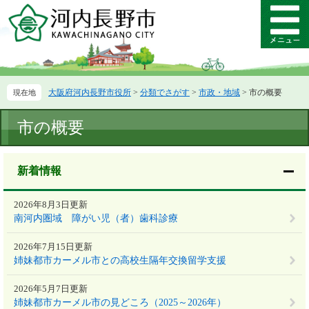
ペ
メ
ー
ニ
メ
ジ
ュ
ニ
の
ー
ュ
先
を
ー
頭
飛
大阪府河内長野市役所
>
分類でさがす
>
市政・地域
>
市の概要
で
ば
す。
し
本
て
市の概要
文
本
文
へ
新着情報
2026年8月3日更新
南河内圏域 障がい児（者）歯科診療
2026年7月15日更新
姉妹都市カーメル市との高校生隔年交換留学支援
2026年5月7日更新
姉妹都市カーメル市の見どころ（2025～2026年）