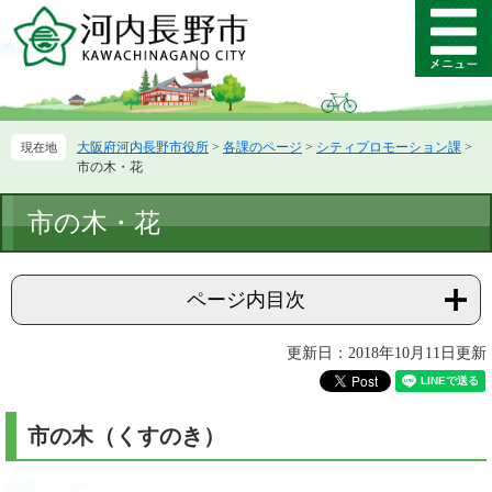
ペ
メ
ー
ニ
メ
ジ
ュ
ニ
の
ー
ュ
先
を
ー
頭
飛
大阪府河内長野市役所
>
各課のページ
>
シティプロモーション課
>
で
ば
市の木・花
す。
し
て
本
市の木・花
本
文
文
へ
ページ内目次
更新日：2018年10月11日更新
市の木（くすのき）