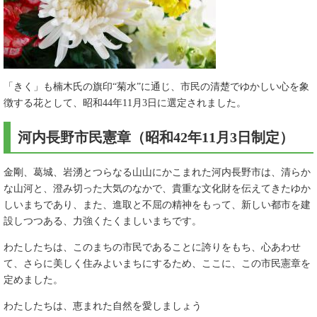
「きく」も楠木氏の旗印“菊水”に通じ、市民の清楚でゆかしい心を象
徴する花として、昭和44年11月3日に選定されました。
河内長野市民憲章（昭和42年11月3日制定）
金剛、葛城、岩湧とつらなる山山にかこまれた河内長野市は、清らか
な山河と、澄み切った大気のなかで、貴重な文化財を伝えてきたゆか
しいまちであり、また、進取と不屈の精神をもって、新しい都市を建
設しつつある、力強くたくましいまちです。
わたしたちは、このまちの市民であることに誇りをもち、心あわせ
て、さらに美しく住みよいまちにするため、ここに、この市民憲章を
定めました。
わたしたちは、恵まれた自然を愛しましょう