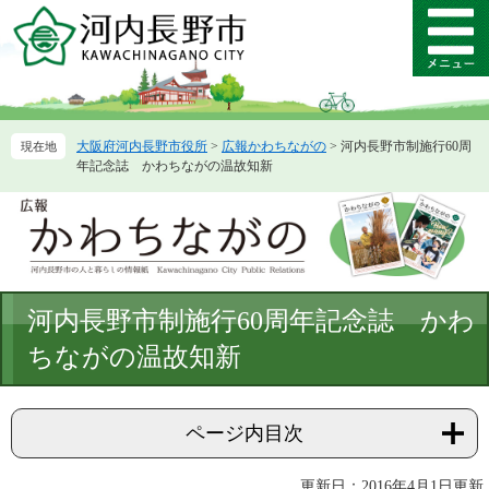
ペ
メ
ー
ニ
メ
ジ
ュ
ニ
の
ー
ュ
先
を
ー
頭
飛
大阪府河内長野市役所
>
広報かわちながの
>
河内長野市制施行60周
で
ば
年記念誌 かわちながの温故知新
す。
し
て
本
文
へ
本
河内長野市制施行60周年記念誌 かわ
文
ちながの温故知新
ページ内目次
更新日：2016年4月1日更新