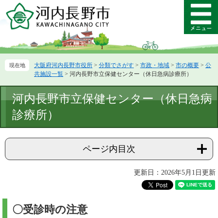
ペ
メ
ー
ニ
メ
ジ
ュ
ニ
の
ー
ュ
先
を
ー
頭
飛
大阪府河内長野市役所
>
分類でさがす
>
市政・地域
>
市の概要
>
公
で
ば
共施設一覧
>
河内長野市立保健センター（休日急病診療所）
す。
し
て
本
河内長野市立保健センター（休日急病
本
文
文
診療所）
へ
ページ内目次
更新日：2026年5月1日更新
〇受診時の注意