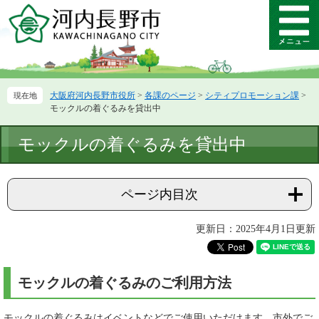
ペ
メ
ー
ニ
メ
ジ
ュ
ニ
の
ー
ュ
先
を
ー
頭
飛
大阪府河内長野市役所
>
各課のページ
>
シティプロモーション課
>
で
ば
モックルの着ぐるみを貸出中
す。
し
て
本
モックルの着ぐるみを貸出中
本
文
文
へ
ページ内目次
更新日：2025年4月1日更新
モックルの着ぐるみのご利用方法
モックルの着ぐるみはイベントなどでご使用いただけます。市外でご