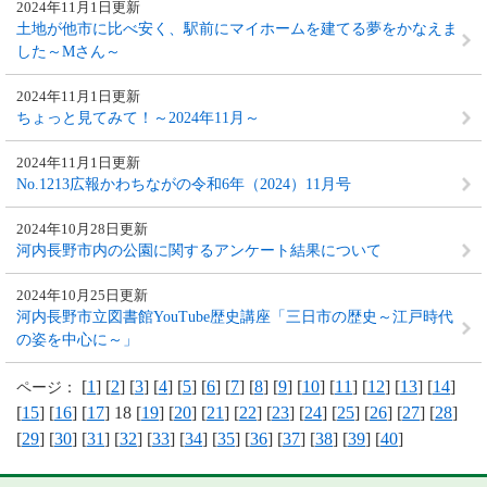
2024年11月1日更新
土地が他市に比べ安く、駅前にマイホームを建てる夢をかなえま
した～Mさん～
2024年11月1日更新
ちょっと見てみて！～2024年11月～
2024年11月1日更新
No.1213広報かわちながの令和6年（2024）11月号
2024年10月28日更新
河内長野市内の公園に関するアンケート結果について
2024年10月25日更新
河内長野市立図書館YouTube歴史講座「三日市の歴史～江戸時代
の姿を中心に～」
[
1
] [
2
] [
3
] [
4
] [
5
] [
6
] [
7
] [
8
] [
9
] [
10
] [
11
] [
12
] [
13
] [
14
]
ページ：
[
15
] [
16
] [
17
] 18 [
19
] [
20
] [
21
] [
22
] [
23
] [
24
] [
25
] [
26
] [
27
] [
28
]
[
29
] [
30
] [
31
] [
32
] [
33
] [
34
] [
35
] [
36
] [
37
] [
38
] [
39
] [
40
]