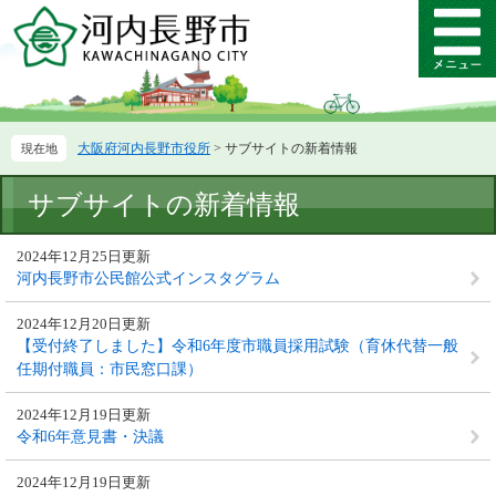
ペ
メ
ー
ニ
メ
ジ
ュ
ニ
の
ー
ュ
先
を
ー
頭
飛
大阪府河内長野市役所
>
サブサイトの新着情報
で
ば
す。
し
本
て
サブサイトの新着情報
文
本
文
2024年12月25日更新
へ
河内長野市公民館公式インスタグラム
2024年12月20日更新
【受付終了しました】令和6年度市職員採用試験（育休代替一般
任期付職員：市民窓口課）
2024年12月19日更新
令和6年意見書・決議
2024年12月19日更新