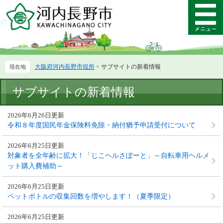
ペ
メ
ー
ニ
メ
ジ
ュ
ニ
の
ー
ュ
先
を
ー
頭
飛
大阪府河内長野市役所
>
サブサイトの新着情報
で
ば
す。
し
本
て
サブサイトの新着情報
文
本
文
2026年6月26日更新
へ
令和８年度国民年金保険料免除・納付猶予申請受付について
2026年6月25日更新
対象者を全年齢に拡大！「じこヘルさぽーと」～自転車用ヘルメ
ット購入費補助～
2026年6月25日更新
ペットボトルの収集回数を増やします！（夏季限定）
2026年6月25日更新