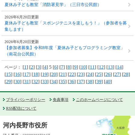
夏休み子ども教室「消防署見学」（三日市公民館）
2026年6月20日更新
夏休み子ども教室「スポンジテニスを楽しもう！」（参加者を募
集します）
2026年6月20日更新
【参加者募集】令和8年度「夏休み子どもプログラミング教室」
（南花台公民館）
[
1
] [
2
] [
3
] [
4
] 5 [
6
] [
7
] [
8
] [
9
] [
10
] [
11
] [
12
] [
13
] [
14
]
ページ：
[
15
] [
16
] [
17
] [
18
] [
19
] [
20
] [
21
] [
22
] [
23
] [
24
] [
25
] [
26
] [
27
] [
28
]
[
29
] [
30
] [
31
] [
32
] [
33
] [
34
] [
35
] [
36
] [
37
] [
38
] [
39
] [
40
]
プライバシーポリシー
免責事項
このホームページについて
RSS配信について
河内長野市役所