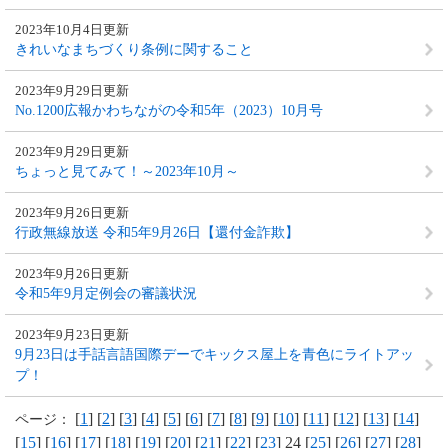
2023年10月4日更新
きれいなまちづくり条例に関すること
2023年9月29日更新
No.1200広報かわちながの令和5年（2023）10月号
2023年9月29日更新
ちょっと見てみて！～2023年10月～
2023年9月26日更新
行政無線放送 令和5年9月26日【還付金詐欺】
2023年9月26日更新
令和5年9月定例会の審議状況
2023年9月23日更新
9月23日は手話言語国際デーでキックス屋上を青色にライトアッ
プ！
[
1
] [
2
] [
3
] [
4
] [
5
] [
6
] [
7
] [
8
] [
9
] [
10
] [
11
] [
12
] [
13
] [
14
]
ページ：
[
15
] [
16
] [
17
] [
18
] [
19
] [
20
] [
21
] [
22
] [
23
] 24 [
25
] [
26
] [
27
] [
28
]