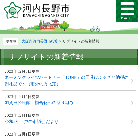
ペ
メ
ー
ニ
メ
ジ
ュ
ニ
の
ー
ュ
先
を
ー
頭
飛
大阪府河内長野市役所
>
サブサイトの新着情報
で
ば
す。
し
本
て
サブサイトの新着情報
文
本
文
2023年12月5日更新
へ
ネーミングライツパートナー「TONE」の工具はふるさと納税の
謝礼品です（市外の方限定）
2023年12月4日更新
加賀田公民館 複合化への取り組み
2023年12月1日更新
令和5年 声の市議会だより
2023年12月1日更新