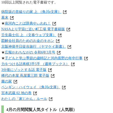
10回以上閲覧された電子書籍です。
病院坂の首縊りの家 上 （角川e文庫）
幕末
★
南河内ことば辞典やぃわれ！
NASAより宇宙に近い町工場 電子書籍版
壬生義士伝 上 （文春ウェブ文庫）
図解会社員のためのお金のキホン
京阪神発半日徒歩旅行 （ヤマケイ新書）
★
広報かわちながの 令和6年3月号
★
子どもと学ぶ季節の歳時記と河内長野の年中行事
力をつける詰将棋3手5手 （週将ブックス）
3分後にゾッとする話 電子版
稀代の本屋 蔦屋重三郎 電子版
棘の家
ペンギン・ハイウェイ （角川e文庫）
宮本武蔵 02 地の巻
わたしの「家じかん」ルール
4月の月間閲覧人気タイトル（人気順）