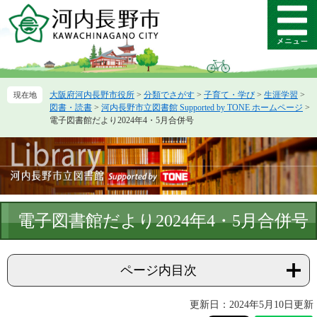
ペ
メ
ー
ニ
メ
ジ
ュ
ニ
の
ー
ュ
先
を
ー
頭
飛
大阪府河内長野市役所
>
分類でさがす
>
子育て・学び
>
生涯学習
>
で
ば
図書・読書
>
河内長野市立図書館 Supported by TONE ホームページ
>
す。
し
電子図書館だより2024年4・5月合併号
て
本
文
へ
本
電子図書館だより2024年4・5月合併号
文
ページ内目次
更新日：2024年5月10日更新