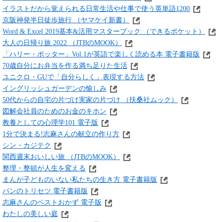
イラストだから覚えられる日常生活や仕事で使う英単語1200
京阪神発半日徒歩旅行 （ヤマケイ新書）
Word & Excel 2019基本&活用マスターブック （できるポケット）
大人の日帰り旅 2022 （JTBのMOOK）
「ハリー・ポッター」Vol.1が英語で楽しく読める本 電子書籍版
70歳自分にお弁当を作る満ち足りた生活
ユニクロ・GUで「自分らしく」表現する方法
イングリッシュガーデンの愉しみ
50代からの自宅の片づけ実家の片づけ （扶桑社ムック）
図解会社員のためのお金のキホン
教養としての心理学101 電子版
1分で決まる!志麻さんの献立の作り方
シン・カジテク
関西週末おいしい旅 （JTBのMOOK）
整理・整頓が人生を変える
まんが子どものいない私たちの生き方 電子書籍版
パンのトリセツ 電子書籍版
志麻さんのベストおかず 電子版
わたしの美しい庭