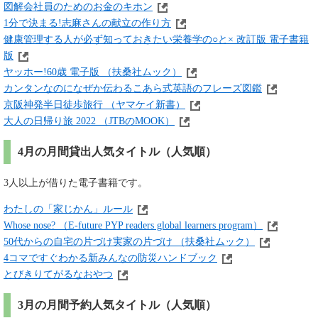
図解会社員のためのお金のキホン
1分で決まる!志麻さんの献立の作り方
健康管理する人が必ず知っておきたい栄養学の○と× 改訂版 電子書籍
版
ヤッホー!60歳 電子版 （扶桑社ムック）
カンタンなのになぜか伝わるこあら式英語のフレーズ図鑑
京阪神発半日徒歩旅行 （ヤマケイ新書）
大人の日帰り旅 2022 （JTBのMOOK）
4月の月間貸出人気タイトル（人気順）
3人以上が借りた電子書籍です。
わたしの「家じかん」ルール
Whose nose? （E‐future PYP readers global learners program）
50代からの自宅の片づけ実家の片づけ （扶桑社ムック）
4コマですぐわかる新みんなの防災ハンドブック
とびきりてがるなおやつ
3月の月間予約人気タイトル（人気順）