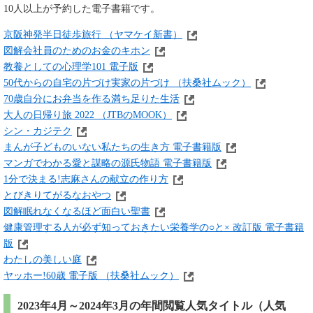
10人以上が予約した電子書籍です。
京阪神発半日徒歩旅行 （ヤマケイ新書）
図解会社員のためのお金のキホン
教養としての心理学101 電子版
50代からの自宅の片づけ実家の片づけ （扶桑社ムック）
70歳自分にお弁当を作る満ち足りた生活
大人の日帰り旅 2022 （JTBのMOOK）
シン・カジテク
まんが子どものいない私たちの生き方 電子書籍版
マンガでわかる愛と謀略の源氏物語 電子書籍版
1分で決まる!志麻さんの献立の作り方
とびきりてがるなおやつ
図解眠れなくなるほど面白い聖書
健康管理する人が必ず知っておきたい栄養学の○と× 改訂版 電子書籍
版
わたしの美しい庭
ヤッホー!60歳 電子版 （扶桑社ムック）
2023年4月～2024年3月の年間閲覧人気タイトル（人気