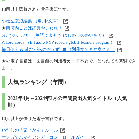
10回以上閲覧された電子書籍です。
小松左京短編集 （角川e文庫）
★
南河内ことば辞典やぃわれ！
3びきのこぶた （英語でよもう!はじめてのめいさく）
Whose nose? （E‐future PYP readers global learners program）
毎日使える!昔ながらのおかず100 （別冊すてきな奥さん）​
★の電子書籍は、図書館の利用者カード不要で、どなたでも閲覧でき
ます。
人気ランキング（年間）
2023年4月～2024年3月の年間貸出人気タイトル（人気
順）
10人以上が借りた電子書籍です。
わたしの「家じかん」ルール
マンガでわかるアンガーコントロールガイド