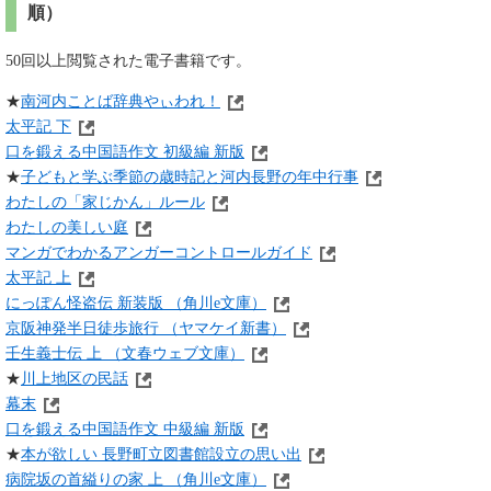
順）
50回以上閲覧された電子書籍です。
★
南河内ことば辞典やぃわれ！
太平記 下
口を鍛える中国語作文 初級編 新版
★
子どもと学ぶ季節の歳時記と河内長野の年中行事
わたしの「家じかん」ルール
わたしの美しい庭
マンガでわかるアンガーコントロールガイド
太平記 上
にっぽん怪盗伝 新装版 （角川e文庫）
京阪神発半日徒歩旅行 （ヤマケイ新書）
壬生義士伝 上 （文春ウェブ文庫）
★
川上地区の民話
幕末
口を鍛える中国語作文 中級編 新版
★
本が欲しい 長野町立図書館設立の思い出
病院坂の首縊りの家 上 （角川e文庫）