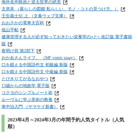
海外名作映画と巡る世界の絶景
文房具 （暮らしの図鑑 私らしい、モノ・コトの見つけ方。）
壬生義士伝 上 （文春ウェブ文庫）
おおさかの電車大百科
低山手帖
健康管理する人が必ず知っておきたい栄養学の○と× 改訂版 電子書籍
版
夜明け前 第2部下
おかあさんライフ。 （MF comic essay）
口を鍛える中国語作文 初級編 新版
口を鍛える中国語作文 中級編 新版
とびきりてがるなおやつ
13歳からの地政学 電子版
コクヨのシンプルノート術
ルーヴルに学ぶ美術の教養
車中泊入門 （ヤマケイ新書）
2023年4月～2024年3月の年間予約人気タイトル（人気
順）