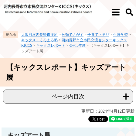
ペ
メ
ー
ニ
メ
検
ジ
ュ
ニ
索
の
ー
ュ
先
を
ー
大阪府河内長野市役所
>
分類でさがす
>
子育て・学び
>
生涯学習
>
頭
飛
キックス・くろまろ塾
>
河内長野市立市民交流センターキックス
で
ば
KICCS
>
キックスレポート
>
令和5年度
>
【キックスレポート】キ
す。
し
ッズアート展
て
本
本
【キックスレポート】キッズアート
文
文
へ
展
ページ内目次
更新日：2024年4月12日更新
キッズアート展