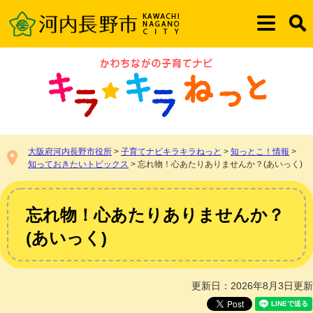
ペ
メ
ー
ニ
メ
検
ジ
ュ
ニ
索
の
ー
ュ
先
を
ー
頭
飛
で
ば
す。
し
て
本
大阪府河内長野市役所
>
子育てナビキラキラねっと
>
知っとこ！情報
>
文
知っておきたいトピックス
>
忘れ物！心あたりありませんか？(あいっく)
へ
本
文
忘れ物！心あたりありませんか？
(あいっく)
更新日：2026年8月3日更新