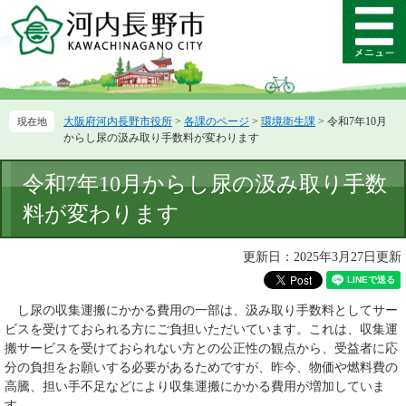
ペ
メ
ー
ニ
メ
ジ
ュ
ニ
の
ー
ュ
先
を
ー
頭
飛
大阪府河内長野市役所
>
各課のページ
>
環境衛生課
>
令和7年10月
で
ば
からし尿の汲み取り手数料が変わります
す。
し
て
本
令和7年10月からし尿の汲み取り手数
本
文
文
料が変わります
へ
更新日：2025年3月27日更新
し尿の収集運搬にかかる費用の一部は、汲み取り手数料としてサー
ビスを受けておられる方にご負担いただいています。これは、収集運
搬サービスを受けておられない方との公正性の観点から、受益者に応
分の負担をお願いする必要があるためですが、昨今、物価や燃料費の
高騰、担い手不足などにより収集運搬にかかる費用が増加していま
す。