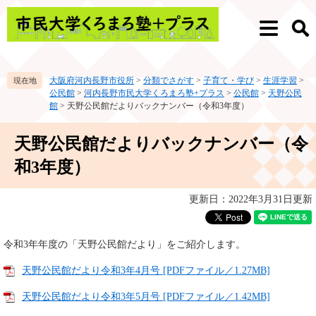
ペ
メ
ー
ニ
メ
検
ジ
ュ
ニ
索
の
ー
ュ
先
を
ー
大阪府河内長野市役所
>
分類でさがす
>
子育て・学び
>
生涯学習
>
頭
飛
公民館
>
河内長野市民大学くろまろ塾+プラス
>
公民館
>
天野公民
で
ば
館
>
天野公民館だよりバックナンバー（令和3年度）
す。
し
て
本
天野公民館だよりバックナンバー（令
本
文
文
和3年度）
へ
更新日：2022年3月31日更新
令和3年年度の「天野公民館だより」をご紹介します。
天野公民館だより令和3年4月号 [PDFファイル／1.27MB]
天野公民館だより令和3年5月号 [PDFファイル／1.42MB]