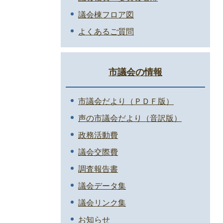
議会棟フロア図
よくあるご質問
市議会の情報
市議会だより（ＰＤＦ版）
声の市議会だより（音訳版）
政務活動費
議会交際費
調査報告書
議会データ集
議会リンク集
お知らせ