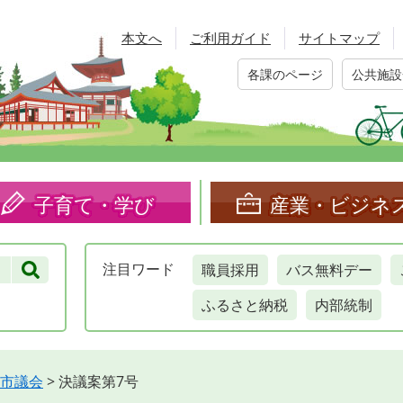
本文へ
ご利用ガイド
サイトマップ
各課のページ
公共施設
子育て・学び
産業・ビジネ
職員採用
バス無料デー
注目
ワード
ふるさと納税
内部統制
市議会
>
決議案第7号