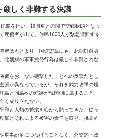
を厳しく非難する決議
て砲撃を行い、韓国軍との間で交戦状態となっ
死傷者が出て、住民1600人が緊急避難する
協定はもとより、国連憲章にも、北朝鮮自身
、北朝鮮の軍事挑発行為は厳しく非難されな
演習をおこない砲撃したことへの反撃だとし
主張が異なっているが、それを武力攻撃の理
坪島と同島への航路が韓国側に属すること
全く成り立たない。
平和と人類の繁栄を心から願ってきた。従っ
攻撃とそれによる被害の責任を取り、挑発的
や軍事紛争につなげることなく、外交的・政