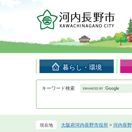
ペ
メ
ー
ニ
ジ
ュ
の
ー
先
を
頭
飛
で
ば
す。
し
て
暮らし・環境
本
文
へ
Google
キーワード検索
カ
ス
タ
ム
検
索
大阪府河内長野市役所
>
河内長野