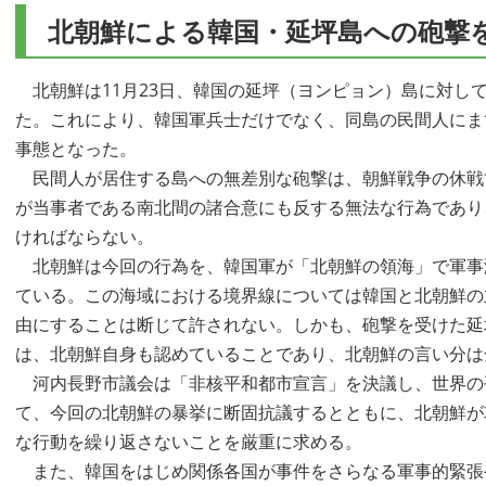
北朝鮮による韓国・延坪島への砲撃
北朝鮮は11月23日、韓国の延坪（ヨンピョン）島に対し
た。これにより、韓国軍兵士だけでなく、同島の民間人にまで
事態となった。
民間人が居住する島への無差別な砲撃は、朝鮮戦争の休戦
が当事者である南北間の諸合意にも反する無法な行為であり
ければならない。
北朝鮮は今回の行為を、韓国軍が「北朝鮮の領海」で軍事
ている。この海域における境界線については韓国と北朝鮮の
由にすることは断じて許されない。しかも、砲撃を受けた延
は、北朝鮮自身も認めていることであり、北朝鮮の言い分は
河内長野市議会は「非核平和都市宣言」を決議し、世界の
て、今回の北朝鮮の暴挙に断固抗議するとともに、北朝鮮が
な行動を繰り返さないことを厳重に求める。
また、韓国をはじめ関係各国が事件をさらなる軍事的緊張