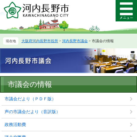
ペ
メ
ー
ニ
メ
ジ
ュ
ニ
の
ー
ュ
先
を
ー
頭
飛
大阪府河内長野市役所
>
河内長野市議会
>
市議会の情報
で
ば
す。
し
て
本
文
へ
本
市議会の情報
文
市議会だより（ＰＤＦ版）
声の市議会だより（音訳版）
政務活動費