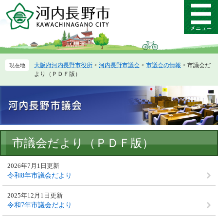
ペ
メ
ー
ニ
メ
ジ
ュ
ニ
の
ー
ュ
先
を
ー
頭
飛
大阪府河内長野市役所
>
河内長野市議会
>
市議会の情報
>
市議会だ
で
ば
より（ＰＤＦ版）
す。
し
て
本
文
へ
本
市議会だより（ＰＤＦ版）
文
2026年7月1日更新
令和8年市議会だより
2025年12月1日更新
令和7年市議会だより