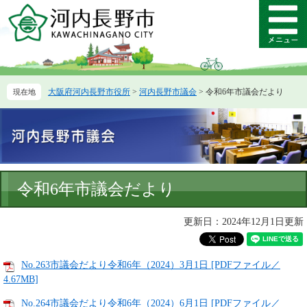
ペ
メ
ー
ニ
メ
ジ
ュ
ニ
の
ー
ュ
先
を
ー
頭
飛
大阪府河内長野市役所
>
河内長野市議会
>
令和6年市議会だより
で
ば
す。
し
て
本
文
へ
本
令和6年市議会だより
文
更新日：2024年12月1日更新
No.263市議会だより令和6年（2024）3月1日 [PDFファイル／
4.67MB]
No.264市議会だより令和6年（2024）6月1日 [PDFファイル／