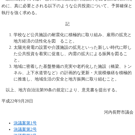
めに、真に必要とされる以下のような公共投資について、予算確保と
執行を強く求める。
記
学校など公共施設の耐震化に積極的に取り組み、雇用の拡充と
地方経済の活性化を図 ること。
太陽光発電の設置や介護施設の拡充といった新しい時代に即し
た公共投資を着実に促進し、内需の拡大による振興を図るこ
と。
地域に密着した基盤整備の充実や老朽化した施設（橋梁、トン
ネル、上下水道管など）の計画的な更新・大規模修繕を積極的
に推進し、地域生活の安全と地方振興に取り組むこと。
以上、地方自治法第99条の規定により、意見書を提出する。
平成22年9月28日
河内長野市議会
決議案第1号
決議案第2号