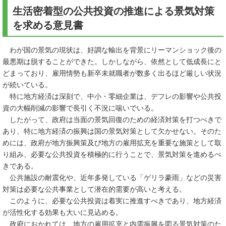
生活密着型の公共投資の推進による景気対策
を求める意見書
わが国の景気の現状は、好調な輸出を背景にリーマンショック後の
最悪期は脱することができた。しかしながら、依然として低成長にと
どまっており、雇用情勢も新卒未就職者が数多く出るほど厳しい状況
が続いている。
特に地方経済は深刻で、中小・零細企業は、デフレの影響や公共投
資の大幅削減の影響で長引く不況に喘いでいる。
したがって、政府は当面の景気回復のための経済対策を打つべきで
あり、特に地方経済の振興は国の景気対策として欠かせない。そのた
めには、政府が地方振興策及び地方の雇用拡充を重要な施策として取
り組み、必要な公共投資を積極的に行うことで、景気対策を進めるべ
きである。
公共施設の耐震化や、近年多発している「ゲリラ豪雨」などの災害
対策は必要な公共事業として潜在的需要が高いと考える。
このように、必要な公共投資は着実に推進すべきであり、地方経済
が活性化する効果も大いに見込める。
政府におかれては、地方の雇用拡充と内需振興を図る景気対策のた