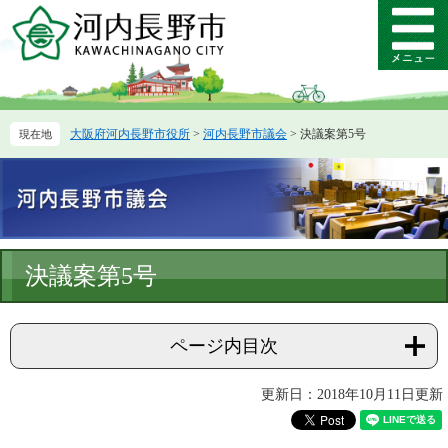
ペ
メ
ー
ニ
メ
ジ
ュ
ニ
の
ー
ュ
先
を
ー
頭
飛
大阪府河内長野市役所
>
河内長野市議会
>
決議案第5号
で
ば
す。
し
て
本
文
へ
本
決議案第5号
文
ページ内目次
更新日：2018年10月11日更新