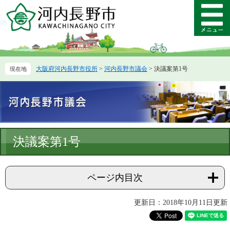
ペ
メ
ー
ニ
メ
ジ
ュ
ニ
の
ー
ュ
先
を
ー
頭
飛
大阪府河内長野市役所
>
河内長野市議会
>
決議案第1号
で
ば
す。
し
て
本
文
へ
本
決議案第1号
文
ページ内目次
更新日：2018年10月11日更新