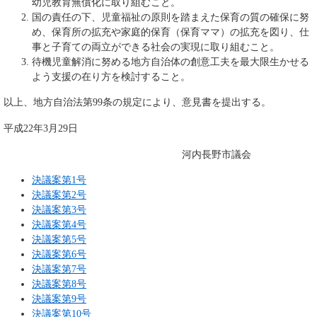
幼児教育無償化に取り組むこと。
国の責任の下、児童福祉の原則を踏まえた保育の質の確保に努
め、保育所の拡充や家庭的保育（保育ママ）の拡充を図り、仕
事と子育ての両立ができる社会の実現に取り組むこと。
待機児童解消に努める地方自治体の創意工夫を最大限生かせる
よう支援の在り方を検討すること。
以上、地方自治法第99条の規定により、意見書を提出する。
平成22年3月29日
河内長野市議会
決議案第1号
決議案第2号
決議案第3号
決議案第4号
決議案第5号
決議案第6号
決議案第7号
決議案第8号
決議案第9号
決議案第10号