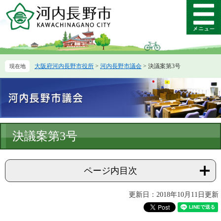
ペ
メ
ー
ニ
メ
ジ
ュ
ニ
の
ー
ュ
先
を
ー
頭
飛
大阪府河内長野市役所
>
河内長野市議会
>
決議案第3号
で
ば
す。
し
て
本
文
へ
本
決議案第3号
文
ページ内目次
更新日：2018年10月11日更新