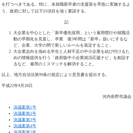
を打つべきである。特に、未就職新卒者の支援策を早急に実施するよ
う、政府に対して以下の項目を強く要請する。
記
大企業を中心とした「新卒優先採用」という雇用慣行や就職活
動の早期化を見直し、卒業 後3年間は『新卒』扱いにするな
ど、企業、大学の間で新しいルールを策定すること。
大企業志向を強める学生と人材不足の中小企業を結び付けるた
めの情報提供を行う「政府版中小企業就活応援ナビ」を創設す
るなど、雇用のミスマッチを解消すること。
以上、地方自治法第99条の規定により意見書を提出する。
平成22年9月28日
河内長野市議会
決議案第1号
決議案第2号
決議案第3号
決議案第4号
決議案第5号