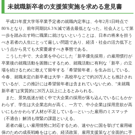
未就職新卒者の支援策実施を求める意見書
平成21年度大学等卒業予定者の就職内定率は、今年2月1日時点で
80％となり、前年同期比6.3％減で過去最低となった。社会人として第
一歩を踏み出す時に職業に就けないということは、日本の将来を担う
べき若者の人生にとって厳しい問題であり、経済・社会の活力低下と
いう点から見ても大変憂慮すべき事態である。
こうした中で、大企業を中心にした「新卒優先採用」の雇用慣行が
卒業後の就職活動を困難にするため、就職活動に有利な「新卒」の立
場を続けるために敢えて留年する「希望留年者」を生み出している。
今春、就職未定の新卒者は大学・高校卒などで約20万人とも推計され
ているが、この推計には希望留年者は含まれていないため、“未就職
新卒者”は実質的に20万人以上に上るとみられる。
また、景気低迷が続く中で大企業の採用が落ち込んでいるにもかか
わらず、学生は大企業志向が高く、一方で、中小企業は採用意欲が高
いにもかかわらず人材が不足している―といった雇用のミスマッチ
（不適合）解消も喫緊の課題といえる。
若者の厳しい雇用情勢に対応するため、速やかに国を挙げて雇用確
保のための成長戦略をはじめ、経済政策、雇用支援策など全面的に手