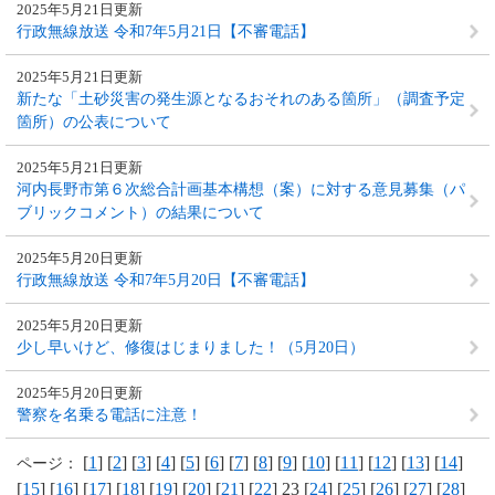
2025年5月21日更新
行政無線放送 令和7年5月21日【不審電話】
2025年5月21日更新
新たな「土砂災害の発生源となるおそれのある箇所」（調査予定
箇所）の公表について
2025年5月21日更新
河内長野市第６次総合計画基本構想（案）に対する意見募集（パ
ブリックコメント）の結果について
2025年5月20日更新
行政無線放送 令和7年5月20日【不審電話】
2025年5月20日更新
少し早いけど、修復はじまりました！（5月20日）
2025年5月20日更新
警察を名乗る電話に注意！
[
1
] [
2
] [
3
] [
4
] [
5
] [
6
] [
7
] [
8
] [
9
] [
10
] [
11
] [
12
] [
13
] [
14
]
ページ：
[
15
] [
16
] [
17
] [
18
] [
19
] [
20
] [
21
] [
22
] 23 [
24
] [
25
] [
26
] [
27
] [
28
]