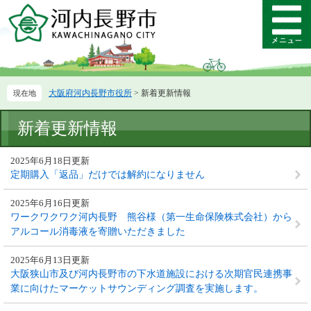
ペ
メ
ー
ニ
メ
ジ
ュ
ニ
の
ー
ュ
先
を
ー
頭
飛
大阪府河内長野市役所
>
新着更新情報
で
ば
す。
し
本
て
新着更新情報
文
本
文
2025年6月18日更新
へ
定期購入「返品」だけでは解約になりません
2025年6月16日更新
ワークワクワク河内長野 熊谷様（第一生命保険株式会社）から
アルコール消毒液を寄贈いただきました
2025年6月13日更新
大阪狭山市及び河内長野市の下水道施設における次期官民連携事
業に向けたマーケットサウンディング調査を実施します。