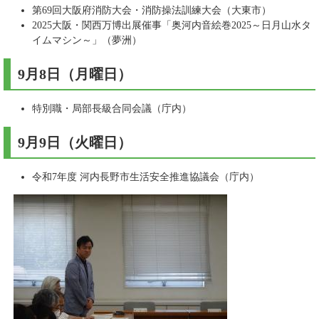
第69回大阪府消防大会・消防操法訓練大会（大東市）
2025大阪・関西万博出展催事「奥河内音絵巻2025～日月山水タ
イムマシン～」（夢洲）
9月8日（月曜日）​
特別職・局部長級合同会議（庁内）
9月9日（火曜日）​
令和7年度 河内長野市生活安全推進協議会（庁内）