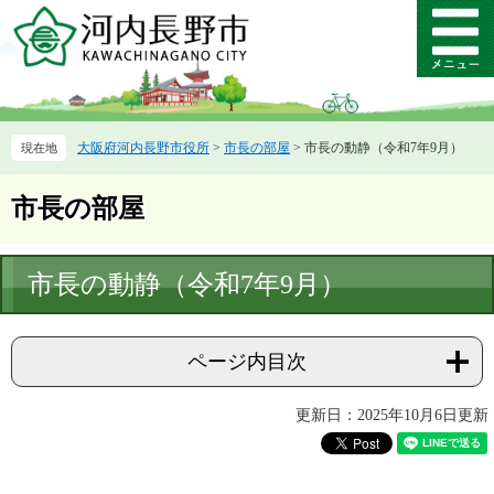
ペ
メ
ー
ニ
メ
ジ
ュ
ニ
の
ー
ュ
先
を
ー
頭
飛
大阪府河内長野市役所
>
市長の部屋
>
市長の動静（令和7年9月）
で
ば
す。
し
て
市長の部屋
本
文
へ
本
市長の動静（令和7年9月）
文
ページ内目次
更新日：2025年10月6日更新
​