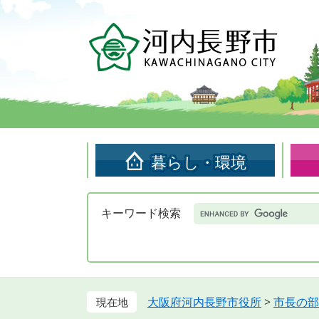
ペ
メ
ー
ニ
ジ
ュ
の
ー
先
を
頭
飛
で
ば
す。
し
て
暮らし・環境
本
文
へ
Google
キーワード検索
カ
ス
タ
ム
検
索
大阪府河内長野市役所
>
市長の部