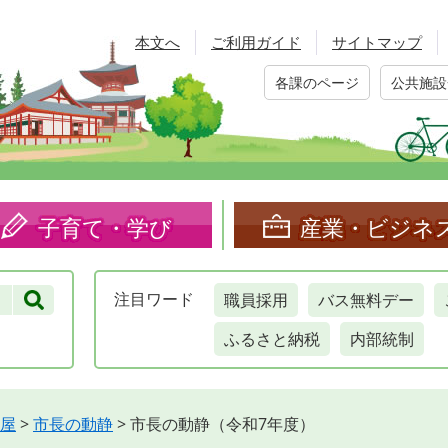
本文へ
ご利用ガイド
サイトマップ
各課のページ
公共施設
子育て・学び
産業・ビジネ
職員採用
バス無料デー
注目
ワード
ふるさと納税
内部統制
屋
>
市長の動静
>
市長の動静（令和7年度）