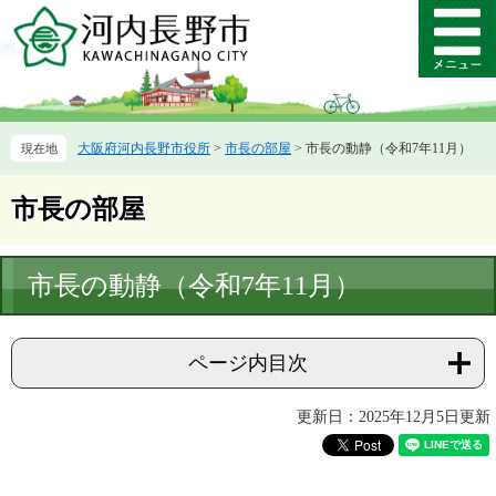
ペ
メ
ー
ニ
メ
ジ
ュ
ニ
の
ー
ュ
先
を
ー
頭
飛
大阪府河内長野市役所
>
市長の部屋
>
市長の動静（令和7年11月）
で
ば
す。
し
て
市長の部屋
本
文
へ
本
市長の動静（令和7年11月）
文
ページ内目次
更新日：2025年12月5日更新