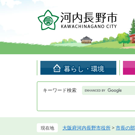
ペ
メ
ー
ニ
ジ
ュ
の
ー
先
を
頭
飛
で
ば
す。
し
て
暮らし・環境
本
文
へ
Google
キーワード検索
カ
ス
タ
ム
検
索
大阪府河内長野市役所
>
市長の部