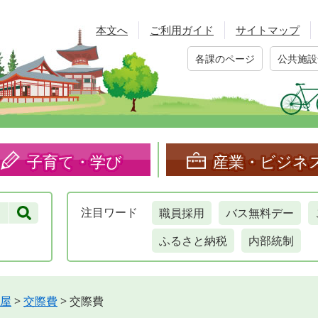
本文へ
ご利用ガイド
サイトマップ
各課のページ
公共施設
子育て・学び
産業・ビジネ
職員採用
バス無料デー
注目
ワード
ふるさと納税
内部統制
屋
>
交際費
>
交際費