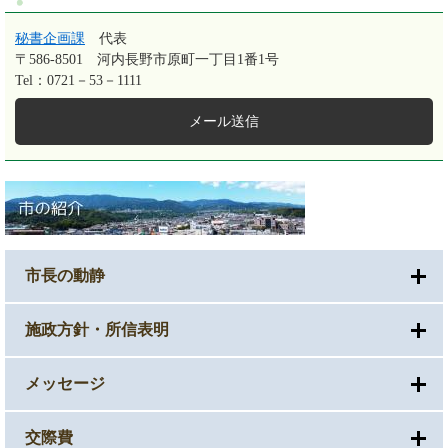
秘書企画課
代表
〒586-8501
河内長野市原町一丁目1番1号
Tel：0721－53－1111
メール送信
市長の動静
施政方針・所信表明
メッセージ
交際費