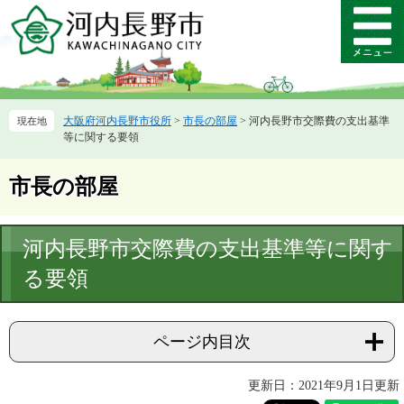
ペ
メ
ー
ニ
メ
ジ
ュ
ニ
の
ー
ュ
先
を
ー
頭
飛
大阪府河内長野市役所
>
市長の部屋
>
河内長野市交際費の支出基準
で
ば
等に関する要領
す。
し
て
本
市長の部屋
文
へ
本
河内長野市交際費の支出基準等に関す
文
る要領
ページ内目次
更新日：2021年9月1日更新