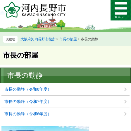
ペ
メ
ー
ニ
メ
ジ
ュ
ニ
の
ー
ュ
先
を
ー
頭
飛
大阪府河内長野市役所
>
市長の部屋
>
市長の動静
で
ば
す。
し
て
市長の部屋
本
文
へ
本
市長の動静
文
市長の動静（令和8年度）
市長の動静（令和7年度）
市長の動静（令和6年度）