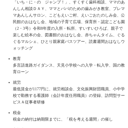
「いち・に・の ジャンプ！」、すくすく歯科相談、ママのあ
んしん相談ＤＡＹ、ママとパパのための歯みがき教室、プレマ
マあんしんサロン、こどもえいご村、えいごおたのしみ会、公
民館のおはなし会、地域の子育て広場、保育所・認定こども園
（2・3号）令和8年度の入所・転所、すいすいひろば、親子で
楽しむ絵本の会、図書館のおはなし会、赤ちゃんタイム、ぐる
ぐるマルシェ、ひとり親家庭バスツアー、読書週間おはなしウ
ォッチング
教育
多言語進路ガイダンス、天見小学校への入学・転入学、国の教
育ローン
就労
最低賃金が1177円に、就労相談会、文化振興財団職員、小中学
校で勤務する看護師（会計年度任用職員）の登録、訪問型サー
ビスＡ従事者研修
税金
税金の納付は納期限までに、「税を考える週間」の催し