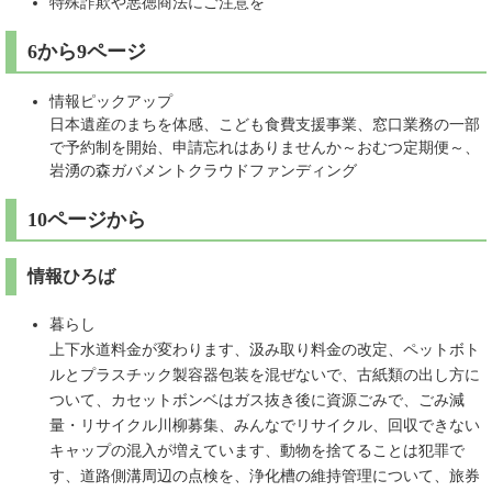
特殊詐欺や悪徳商法にご注意を
6から9ページ
情報ピックアップ
​日本遺産のまちを体感、こども食費支援事業、窓口業務の一部
で予約制を開始、申請忘れはありませんか～おむつ定期便～、
岩湧の森ガバメントクラウドファンディング
10ページから
情報ひろば
暮らし
上下水道料金が変わります、汲み取り料金の改定、ペットボト
ルとプラスチック製容器包装を混ぜないで、古紙類の出し方に
ついて、カセットボンベはガス抜き後に資源ごみで、ごみ減
量・リサイクル川柳募集、みんなでリサイクル、回収できない
キャップの混入が増えています、動物を捨てることは犯罪で
す、道路側溝周辺の点検を、浄化槽の維持管理について、旅券