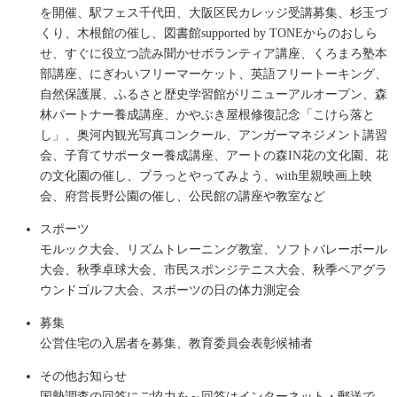
を開催、駅フェス千代田、大阪区民カレッジ受講募集、杉玉づ
くり、木根館の催し、図書館supported by TONEからのおしら
せ、すぐに役立つ読み聞かせボランティア講座、くろまろ塾本
部講座、にぎわいフリーマーケット、英語フリートーキング、
自然保護展、ふるさと歴史学習館がリニューアルオープン、森
林パートナー養成講座、かやぶき屋根修復記念「こけら落と
し」、奥河内観光写真コンクール、アンガーマネジメント講習
会、子育てサポーター養成講座、アートの森IN花の文化園、花
の文化園の催し、プラっとやってみよう、with里親映画上映
会、府営長野公園の催し、公民館の講座や教室など
スポーツ
モルック大会、リズムトレーニング教室、ソフトバレーボール
大会、秋季卓球大会、市民スポンジテニス大会、秋季ペアグラ
ウンドゴルフ大会、スポーツの日の体力測定会
募集
公営住宅の入居者を募集、教育委員会表彰候補者
その他お知らせ
国勢調査の回答にご協力を～回答はインターネット・郵送で