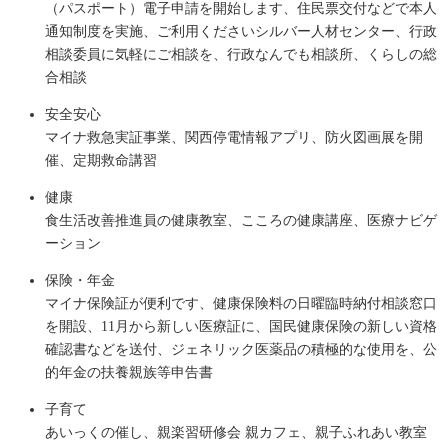
（パスポート）電子申請を開始します、住民票交付などで本人
通知制度を実施、ご利用くださいシルバー人材センター、行政
相談委員に気軽にご相談を、行政なんでも相談所、くらしの総
合相談
安全安心
マイナ救急実証事業、関西停電情報アプリ、防火図画展を開
催、定期救命講習
健康
食生活改善推進員の健康教室、こころの健康講座、医療ナビゲ
ーション
保険・年金
マイナ保険証が便利です、健康保険料の日曜臨時納付相談窓口
を開設、11月から新しい医療証に、国民健康保険の新しい資格
確認書などを送付、ジェネリック医薬品の積極的な使用を、公
的年金の扶養親族等申告書
子育て
あいっくの催し、親楽習研修会 親カフェ、親子ふれあい教室