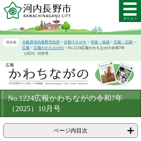
ペ
メ
ー
ニ
メ
ジ
ュ
ニ
の
ー
ュ
先
を
ー
頭
飛
大阪府河内長野市役所
>
分類でさがす
>
市政・地域
>
広報・広聴
>
で
ば
広報
>
広報かわちながの
>
No.1224広報かわちながの令和7年
す。
し
（2025）10月号
て
本
文
へ
本
No.1224広報かわちながの令和7年
文
（2025）10月号
ページ内目次