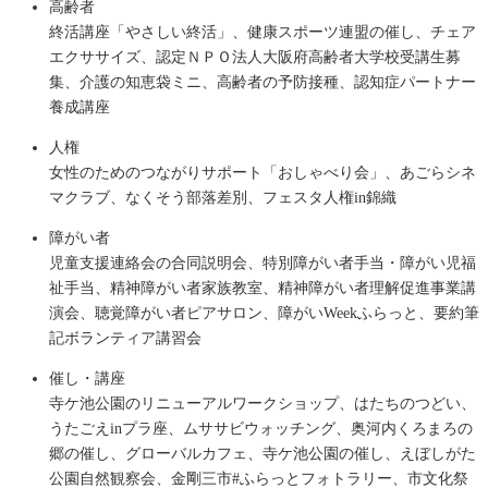
高齢者
終活講座「やさしい終活」、健康スポーツ連盟の催し、チェア
エクササイズ、認定ＮＰＯ法人大阪府高齢者大学校受講生募
集、介護の知恵袋ミニ、高齢者の予防接種、認知症パートナー
養成講座
人権
女性のためのつながりサポート「おしゃべり会」、あごらシネ
マクラブ、なくそう部落差別、フェスタ人権in錦織
障がい者
児童支援連絡会の合同説明会、特別障がい者手当・障がい児福
祉手当、精神障がい者家族教室、精神障がい者理解促進事業講
演会、聴覚障がい者ピアサロン、障がいWeekふらっと、要約筆
記ボランティア講習会
催し・講座
寺ケ池公園のリニューアルワークショップ、はたちのつどい、
うたごえinプラ座、ムササビウォッチング、奥河内くろまろの
郷の催し、グローバルカフェ、寺ケ池公園の催し、えぼしがた
公園自然観察会、金剛三市#ふらっとフォトラリー、市文化祭