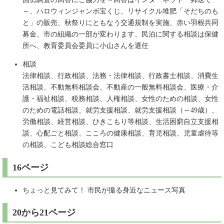
～、ハロウィンジャンボ宝くじ、リサイクル堆肥「そだちのも
と」の販売、秋祭りにともなう交通規制を実施、赤い羽根共同
募金、市の組織の一部が変わります、民泊に関する相談は保健
所へ、教育委員会委員に小山さんを選任
相談
法律相談、行政相談、法務・法律相談、行政書士相談、消費生
活相談、不動無料相談会、不動産の一般無料相談会、医療・介
護・福祉相談、税務相談、人権相談、女性のための相談、女性
のための電話相談、就労支援相談、就労支援相談（～49歳）、
労働相談、経営相談、ひきこもり等相談、生活困窮自立支援相
談、心配ごと相談、こころの健康相談、育児相談、児童虐待等
の相談、こども相談総合窓口
16ページ
ちょっと見てみて！ 市民が撮る身近なニュース写真
20から21ページ