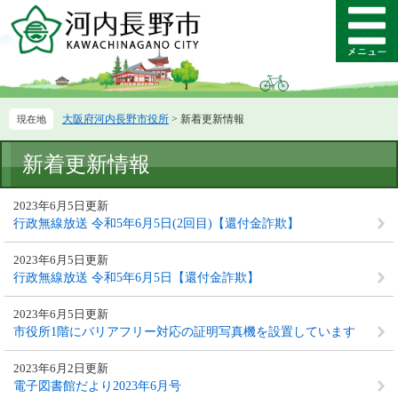
ペ
メ
ー
ニ
メ
ジ
ュ
ニ
の
ー
ュ
先
を
ー
頭
飛
大阪府河内長野市役所
>
新着更新情報
で
ば
す。
し
本
て
新着更新情報
文
本
文
2023年6月5日更新
へ
行政無線放送 令和5年6月5日(2回目)【還付金詐欺】
2023年6月5日更新
行政無線放送 令和5年6月5日【還付金詐欺】
2023年6月5日更新
市役所1階にバリアフリー対応の証明写真機を設置しています
2023年6月2日更新
電子図書館だより2023年6月号