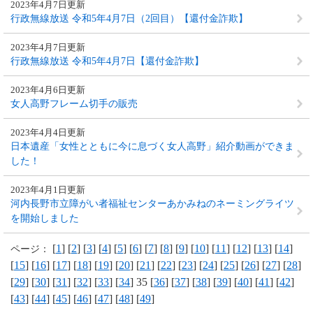
2023年4月7日更新
行政無線放送 令和5年4月7日（2回目）【還付金詐欺】
2023年4月7日更新
行政無線放送 令和5年4月7日【還付金詐欺】
2023年4月6日更新
女人高野フレーム切手の販売
2023年4月4日更新
日本遺産「女性とともに今に息づく女人高野」紹介動画ができま
した！
2023年4月1日更新
河内長野市立障がい者福祉センターあかみねのネーミングライツ
を開始しました
[
1
] [
2
] [
3
] [
4
] [
5
] [
6
] [
7
] [
8
] [
9
] [
10
] [
11
] [
12
] [
13
] [
14
]
ページ：
[
15
] [
16
] [
17
] [
18
] [
19
] [
20
] [
21
] [
22
] [
23
] [
24
] [
25
] [
26
] [
27
] [
28
]
[
29
] [
30
] [
31
] [
32
] [
33
] [
34
] 35 [
36
] [
37
] [
38
] [
39
] [
40
] [
41
] [
42
]
[
43
] [
44
] [
45
] [
46
] [
47
] [
48
] [
49
]