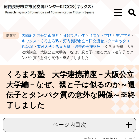
ペ
メ
ー
ニ
メ
検
ジ
ュ
ニ
索
の
ー
ュ
先
を
ー
大阪府河内長野市役所
>
分類でさがす
>
子育て・学び
>
生涯学習
>
頭
飛
キックス・くろまろ塾
>
河内長野市立市民交流センターキックス
で
ば
KICCS
>
市民大学くろまろ塾
>
過去の実施講座
>
くろまろ塾 大学
す。
し
連携講座－大阪公立大学編－なぜ、親と子は似るのか～遺伝子とタ
て
ンパク質の意外な関係～※終了しました
本
文
本
くろまろ塾 大学連携講座－大阪公立
へ
文
大学編－なぜ、親と子は似るのか～遺
伝子とタンパク質の意外な関係～※終
了しました
ページ内目次