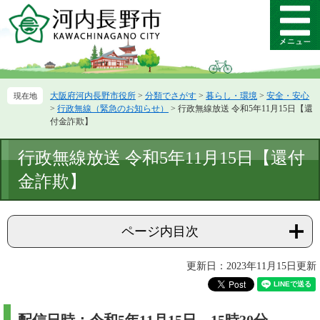
ペ
メ
ー
ニ
メ
ジ
ュ
ニ
の
ー
ュ
先
を
ー
頭
飛
大阪府河内長野市役所
>
分類でさがす
>
暮らし・環境
>
安全・安心
で
ば
>
行政無線（緊急のお知らせ）
>
行政無線放送 令和5年11月15日【還
す。
し
付金詐欺】
て
本
本
行政無線放送 令和5年11月15日【還付
文
文
へ
金詐欺】
ページ内目次
更新日：2023年11月15日更新