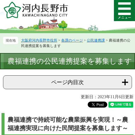
ペ
メ
ー
ニ
メ
ジ
ュ
ニ
の
ー
ュ
先
を
ー
頭
飛
大阪府河内長野市役所
>
各課のページ
>
公民連携課
>
農福連携の公
で
ば
民連携提案を募集します
す。
し
て
本
農福連携の公民連携提案を募集します
本
文
文
へ
ページ内目次
更新日：2023年11月6日更新
農福連携で持続可能な農業振興を実現！～農
福連携実現に向けた民間提案を募集します～