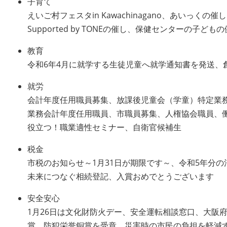
子育て
えいご村フェスタin Kawachinagano、あいっ
Supported by TONEの催し、保健センターの子ど
教育
令和6年4月に就学する生徒児童へ就学通知書を発送、創
就労
会計年度任用職員募集、放課後児童会（学童）特定業
業務会計年度任用職員、市職員募集、人権協会職員、
役立つ！職業適性セミナー、自衛官候補生
税金
市税のお知らせ～1月31日が期限です～、令和5年分
未来につなぐ相続登記、入賞おめでとうございます
安全安心
1月26日は文化財防火デー、安全運転相談窓口、大阪
賞、防犯栄誉銅賞を受章、災害時の市民の負担を軽減