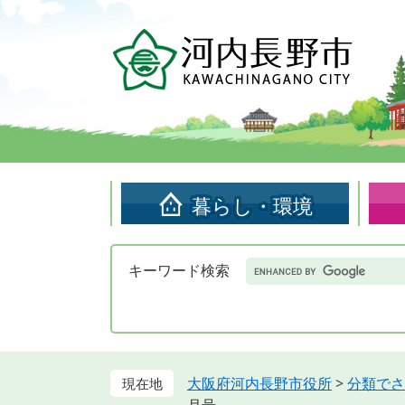
ペ
メ
ー
ニ
ジ
ュ
の
ー
先
を
頭
飛
で
ば
す。
し
て
暮らし・環境
本
文
へ
Google
キーワード検索
カ
ス
タ
ム
検
索
大阪府河内長野市役所
>
分類でさ