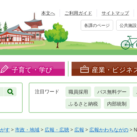
本文へ
ご利用ガイド
サイトマップ
各課のページ
公共施設
子育て・学び
産業・ビジネ
職員採用
バス無料デー
注目
ワード
ふるさと納税
内部統制
がす
>
市政・地域
>
広報・広聴
>
広報
>
広報かわちながの
>