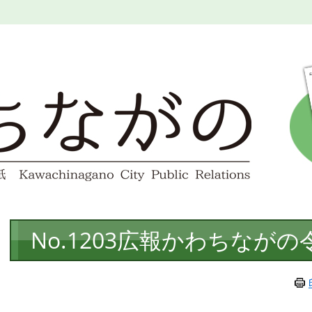
本
No.1203広報かわちながの
文