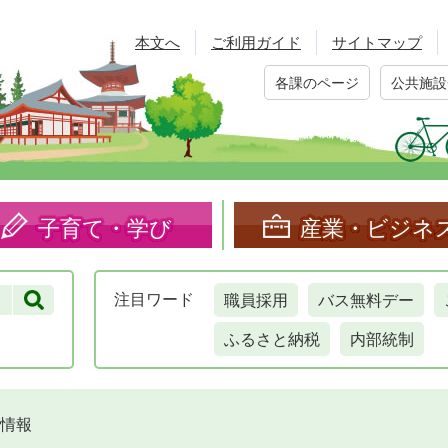
本文へ
ご利用ガイド
サイトマップ
各課のページ
公共施設
子育て・学び
産業・ビジネ
職員採用
バス無料デー
注目
ワード
ふるさと納税
内部統制
情報