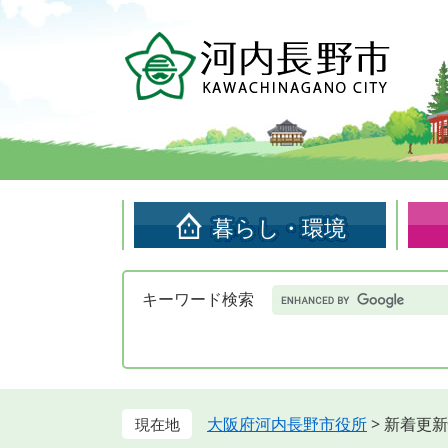
ペ
メ
ー
ニ
ジ
ュ
の
ー
先
を
頭
飛
で
ば
す。
し
て
暮らし・環境
本
文
へ
Google
キーワード検索
カ
ス
タ
ム
検
索
大阪府河内長野市役所
>
新着更新