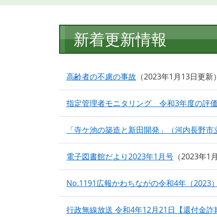
本
新着更新情報
文
高齢者の不慮の事故
2023年1月13日更新
指定管理者モニタリング 令和3年度の評
「寺ケ池の築造と新田開発」（河内長野市立図
電子図書館だより2023年1月号
2023年1
No.1191広報かわちながの令和4年（2023
行政無線放送 令和4年12月21日【還付金詐