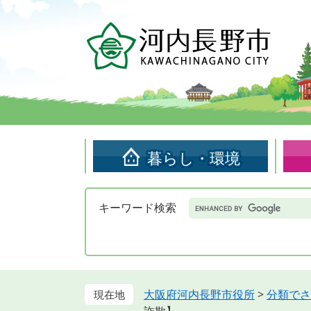
ペ
メ
ー
ニ
ジ
ュ
の
ー
先
を
頭
飛
で
ば
す。
し
て
暮らし・環境
本
文
へ
Google
キーワード検索
カ
ス
タ
ム
検
索
大阪府河内長野市役所
>
分類でさ