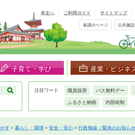
本文へ
ご利用ガイド
サイトマップ
各課のページ
公共施設
子育て・学び
産業・ビジネ
職員採用
バス無料デー
注目
ワード
ふるさと納税
内部統制
がす
>
暮らし・環境
>
安全・安心
>
行政無線（緊急のお知ら