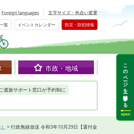
Foreign languages
文字サイズ・色合い変更
一覧
イベントカレンダー
防災・防犯情報
このページを一時保存する
ス
市政・地域
ご遺族サポート窓口が予約制に
せ）
>
行政無線放送 令和3年10月29日【還付金