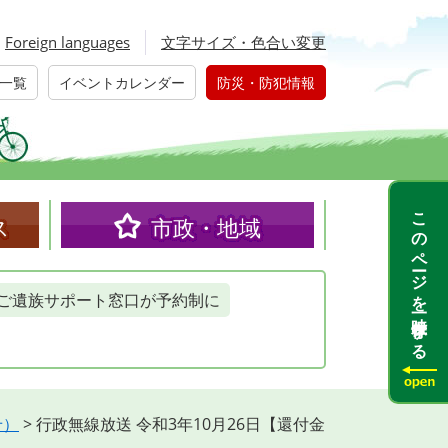
Foreign languages
文字サイズ・色合い変更
一覧
イベントカレンダー
防災・防犯情報
このページを一時保存する
ス
市政・地域
ご遺族サポート窓口が予約制に
せ）
>
行政無線放送 令和3年10月26日【還付金