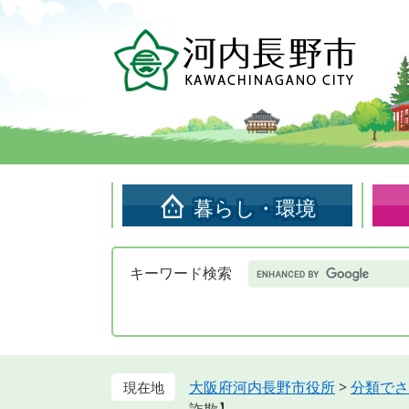
ペ
メ
ー
ニ
ジ
ュ
の
ー
先
を
頭
飛
で
ば
す。
し
て
暮らし・環境
本
文
へ
Google
キーワード検索
カ
ス
タ
ム
検
索
大阪府河内長野市役所
>
分類でさ