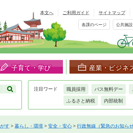
本文へ
ご利用ガイド
サイトマップ
各課のページ
公共施設
子育て・学び
産業・ビジネ
職員採用
バス無料デー
注目
ワード
ふるさと納税
内部統制
がす
>
暮らし・環境
>
安全・安心
>
行政無線（緊急のお知ら