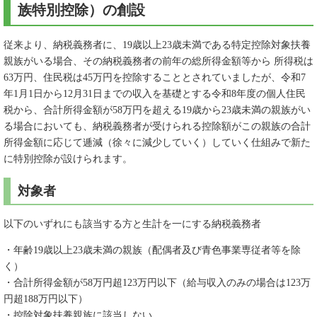
族特別控除）の創設
従来より、納税義務者に、19歳以上23歳未満である特定控除対象扶養
親族がいる場合、その納税義務者の前年の総所得金額等から 所得税は
63万円、住民税は45万円を控除することとされていましたが、令和7
年1月1日から12月31日までの収入を基礎とする令和8年度の個人住民
税から、合計所得金額が58万円を超える19歳から23歳未満の親族がい
る場合においても、納税義務者が受けられる控除額がこの親族の合計
所得金額に応じて逓減（徐々に減少していく）していく仕組みで新た
に特別控除が設けられます。
対象者
以下のいずれにも該当する方と生計を一にする納税義務者
・年齢19歳以上23歳未満の親族（配偶者及び青色事業専従者等を除
く）
・合計所得金額が58万円超123万円以下（給与収入のみの場合は123万
円超188万円以下）
・控除対象扶養親族に該当しない