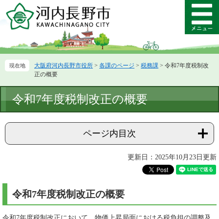
ペ
メ
ー
ニ
メ
ジ
ュ
ニ
の
ー
ュ
先
を
ー
頭
飛
大阪府河内長野市役所
>
各課のページ
>
税務課
>
令和7年度税制改
で
ば
正の概要
す。
し
て
本
令和7年度税制改正の概要
本
文
文
へ
ページ内目次
更新日：2025年10月23日更新
令和7年度税制改正の概要
令和7年度税制改正において、物価上昇局面における税負担の調整及