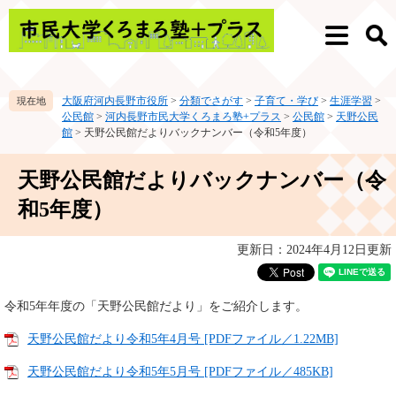
ペ
メ
ー
ニ
メ
検
ジ
ュ
ニ
索
の
ー
ュ
先
を
ー
大阪府河内長野市役所
>
分類でさがす
>
子育て・学び
>
生涯学習
>
頭
飛
公民館
>
河内長野市民大学くろまろ塾+プラス
>
公民館
>
天野公民
で
ば
館
>
天野公民館だよりバックナンバー（令和5年度）
す。
し
て
本
天野公民館だよりバックナンバー（令
本
文
文
和5年度）
へ
更新日：2024年4月12日更新
令和5年年度の「天野公民館だより」をご紹介します。
天野公民館だより令和5年4月号 [PDFファイル／1.22MB]
天野公民館だより令和5年5月号 [PDFファイル／485KB]