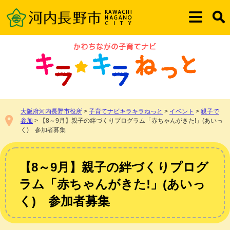
ペ
メ
ー
ニ
メ
検
ジ
ュ
ニ
索
の
ー
ュ
先
を
ー
頭
飛
で
ば
す。
し
て
本
大阪府河内長野市役所
>
子育てナビキラキラねっと
>
イベント
>
親子で
文
参加
>
【8～9月】親子の絆づくりプログラム「赤ちゃんがきた!」(あいっ
へ
く) 参加者募集
本
文
【8～9月】親子の絆づくりプログ
ラム「赤ちゃんがきた!」(あいっ
く) 参加者募集