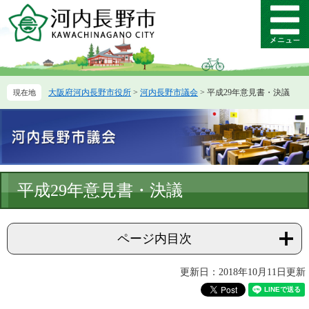
ペ
メ
ー
ニ
メ
ジ
ュ
ニ
の
ー
ュ
先
を
ー
頭
飛
大阪府河内長野市役所
>
河内長野市議会
>
平成29年意見書・決議
で
ば
す。
し
て
本
文
へ
本
平成29年意見書・決議
文
ページ内目次
更新日：2018年10月11日更新