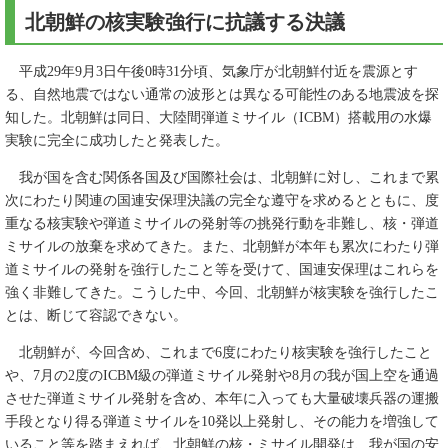
北朝鮮の核実験強行に抗議する決議
平成29年9月3日午後0時31分頃、気象庁が北朝鮮付近を震源とす
る、自然地震ではない通常の波形とは異なる可能性のある地震波を探
知した。北朝鮮は同日、大陸間弾道ミサイル（ICBM）搭載用の水爆
実験に完全に成功したと発表した。
我が国を含む関係各国及び国際社会は、北朝鮮に対し、これまで累
次にわたり関連の国連安保理決議の完全な遵守を求めるとともに、度
重なる核実験や弾道ミサイルの発射等の挑発行動を非難し、核・弾道
ミサイルの放棄を求めてきた。また、北朝鮮が本年も累次にわたり弾
道ミサイルの発射を強行したこと等を受けて、国連安保理はこれらを
強く非難してきた。こうした中、今回、北朝鮮が核実験を強行したこ
とは、断じて容認できない。
北朝鮮が、今回含め、これまで6度にわたり核実験を強行したこと
や、7月の2度のICBM級の弾道ミサイル発射や8月の我が国上空を通過
させた弾道ミサイル発射を含め、本年に入っても大量破壊兵器の運搬
手段となり得る弾道ミサイルを10発以上発射し、その能力を増強して
いること等を踏まえれば、北朝鮮の核・ミサイル開発は、我が国の安