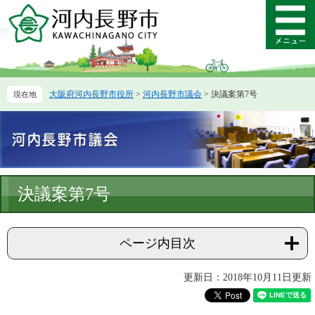
ペ
メ
ー
ニ
メ
ジ
ュ
ニ
の
ー
ュ
先
を
ー
頭
飛
大阪府河内長野市役所
>
河内長野市議会
>
決議案第7号
で
ば
す。
し
て
本
文
へ
本
決議案第7号
文
ページ内目次
更新日：2018年10月11日更新