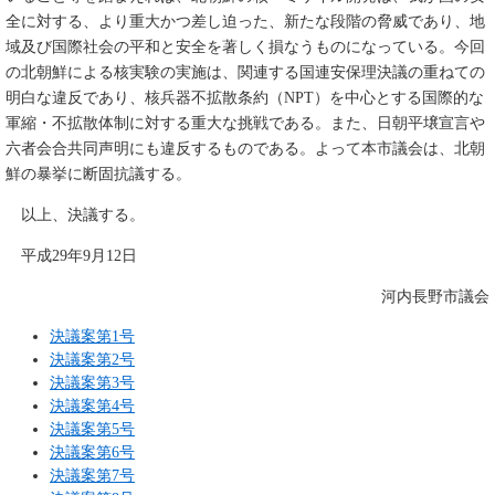
全に対する、より重大かつ差し迫った、新たな段階の脅威であり、地
域及び国際社会の平和と安全を著しく損なうものになっている。今回
の北朝鮮による核実験の実施は、関連する国連安保理決議の重ねての
明白な違反であり、核兵器不拡散条約（NPT）を中心とする国際的な
軍縮・不拡散体制に対する重大な挑戦である。また、日朝平壌宣言や
六者会合共同声明にも違反するものである。よって本市議会は、北朝
鮮の暴挙に断固抗議する。
以上、決議する。
平成29年9月12日
河内長野市議会
決議案第1号
決議案第2号
決議案第3号
決議案第4号
決議案第5号
決議案第6号
決議案第7号