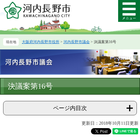
ペ
メ
ー
ニ
メ
ジ
ュ
ニ
の
ー
ュ
先
を
ー
頭
飛
大阪府河内長野市役所
>
河内長野市議会
>
決議案第16号
で
ば
す。
し
て
本
文
へ
本
決議案第16号
文
ページ内目次
更新日：2018年10月11日更新