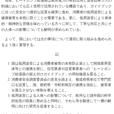
現在、ヒートポンプ給湯器は夜間電力の有効活用と温室効果ガスの
削減においても広く世間で活用されている機器であり、ガイドブック
に沿った安全かつ適切な設置を確実に進め、消費者の低周波音による
健康被害を未然に防ぐことが重要である。更に、低周波音により身体
的・精神的な苦痛を味わっている方々に対して、丁寧な対応と共にそ
の人体への影響についても解明が求められている。
よって、国においては次の事項について適切に取り組みを進められ
るよう強く要望する。
記
国は低周波音による消費者被害の未然防止策として関係業界団
体等との連携を密に、住宅業者や設置事業者への「ヒートポン
プ給湯器の据え付けガイドブック」の周知徹底を図ること。
消費者安全調査委員会の意見を踏まえ、都道府県単位で専門窓
口を設置し、国、都府県・市町村相互の連携を強化し、被害者
を孤立させない体制を整えること。
低周波音による人体への影響について、欧州など諸外国の科学
的知見の収集に努めると同時に、それら等を駆使して一層の解
明に向けた研究を促進すること。