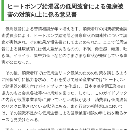
ヒートポンプ給湯器の低周波音による健康被
害の対策向上に係る意見書
低周波音による苦情相談が年々増える中、消費者庁の消費者安全調
査委員会により、ヒートポンプ給湯器と健康症状の関連性について調
査が実施され、その結果が報告書としてまとめられた。ここで低周波
音による健康被害には個人差があるものの、不眠、倦怠感、頭痛、吐
き気、イライラ、集中力低下などのさまざまな症状が発症している事
実が公になった。
その後、消費者庁では低周波リスク低減のための対策を講じるよう
に関係省庁に協力を求め、これを受けて経済産業省では"ヒートポン
プ給湯器の据え付けガイドブック"を作成し、日本冷凍空調工業会の
協力のもと会員各社等への周知を図った。しかし、このガイドブック
の内容が設置事業者等に届いていない現状があり、消費者は低周波音
のリスクに曝されている状況にある。また行政の相談窓口において
は、その認識不足から低周波音による健康被害相談の申し出を断るケ
ースも見受けられる。