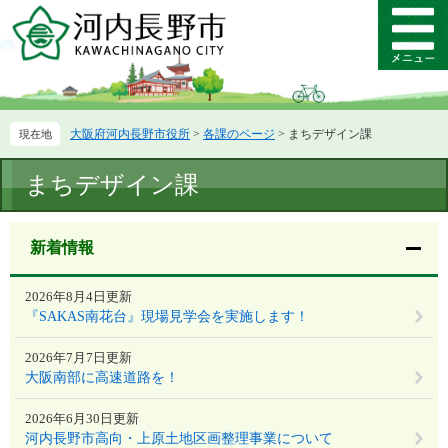
ペ
メ
ー
ニ
メ
ジ
ュ
ニ
の
ー
ュ
先
を
ー
頭
飛
大阪府河内長野市役所
>
各課のページ
>
まちデザイン課
で
ば
す。
し
本
て
まちデザイン課
文
本
文
へ
新着情報
2026年8月4日更新
『SAKAS南花台』現場見学会を実施します！
2026年7月7日更新
大阪南部に高速道路を！
2026年6月30日更新
河内長野市高向・上原土地区画整理事業について