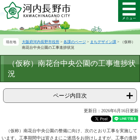
ペ
メ
ー
ニ
メ
ジ
ュ
ニ
の
ー
ュ
先
を
ー
頭
飛
大阪府河内長野市役所
>
各課のページ
>
まちデザイン課
>
（仮称）
で
ば
南花台中央公園の工事進捗状況
す。
し
て
本
（仮称）南花台中央公園の工事進捗状
本
文
文
況
へ
ページ内目次
更新日：2026年6月16日更新
（仮称）南花台中央公園の整備に向け、次のとおり工事を実施して
います。工事期間中は皆さまにご迷惑をお掛けしますが、工事の進捗