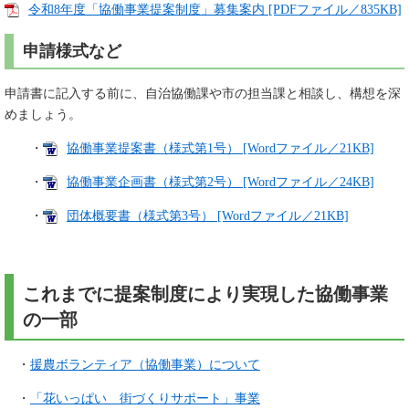
令和8年度「協働事業提案制度」募集案内 [PDFファイル／835KB]
申請様式など
申請書に記入する前に、自治協働課や市の担当課と相談し、構想を深
めましょう。
・
協働事業提案書（様式第1号） [Wordファイル／21KB]
・
協働事業企画書（様式第2号） [Wordファイル／24KB]
・
団体概要書（様式第3号） [Wordファイル／21KB]
これまでに提案制度により実現した協働事業
の一部
・
援農ボランティア（協働事業）について
・
「花いっぱい 街づくりサポート」事業