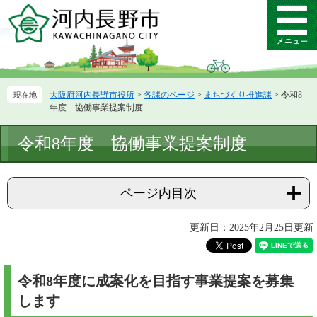
ペ
メ
ー
ニ
メ
ジ
ュ
ニ
の
ー
ュ
先
を
ー
頭
飛
大阪府河内長野市役所
>
各課のページ
>
まちづくり推進課
>
令和8
で
ば
年度 協働事業提案制度
す。
し
て
本
令和8年度 協働事業提案制度
本
文
文
へ
ページ内目次
更新日：2025年2月25日更新
令和8年度に成案化を目指す事業提案を募集
します