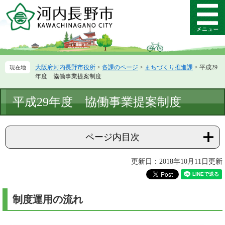
ペ
メ
ー
ニ
メ
ジ
ュ
ニ
の
ー
ュ
先
を
ー
頭
飛
大阪府河内長野市役所
>
各課のページ
>
まちづくり推進課
>
平成29
で
ば
年度 協働事業提案制度
す。
し
て
本
平成29年度 協働事業提案制度
本
文
文
へ
ページ内目次
更新日：2018年10月11日更新
制度運用の流れ