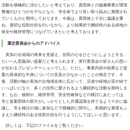
活動を積極的に活かしたいと考えており、貴団体との協働事業が環境
整備のひとつのモデルとなり、市全体でより良い取り組みに展開され
ていくものと期待しております。今後は、貴団体と十分に協議を重
ね、適切な役割分担を行いながら、より効果的で継続性のある緑地の
保全や維持管理につなげていきたいと考えております。
選定委員会からのアドバイス
美加の台地域の将来を見据え、住民の心をひとつにしようとする、
たいへん意義深い提案だと考えられます。実行委員会の皆さんの思い
が伝わるプレゼンテーションでした。ただし、事業内容や効果など提
案の具体的な中身についての言及が少なかったことが残念です。今
後、活動の輪が美加の台地域全体に広がって、沿道や緑地が花や緑で
いっぱいになり、多くの住民に愛されるよう継続的な活動を期待しま
す。なお、植樹や、維持管理、安全性確保などの検討にあたっては、
市と提案団体の双方がしっかりとした共通認識を持てるよう十分に協
議し、市も検討の場に参加などで積極的に関与し、長期的な展望をふ
まえた継続性のある役割分担を行うようにしてほしいと思います。
詳しくは、下記のファイルをご覧ください。