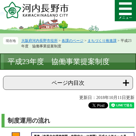
ペ
メ
ー
ニ
メ
ジ
ュ
ニ
の
ー
ュ
先
を
ー
頭
飛
大阪府河内長野市役所
>
各課のページ
>
まちづくり推進課
>
平成23
で
ば
年度 協働事業提案制度
す。
し
て
本
平成23年度 協働事業提案制度
本
文
文
へ
ページ内目次
更新日：2018年10月11日更新
制度運用の流れ