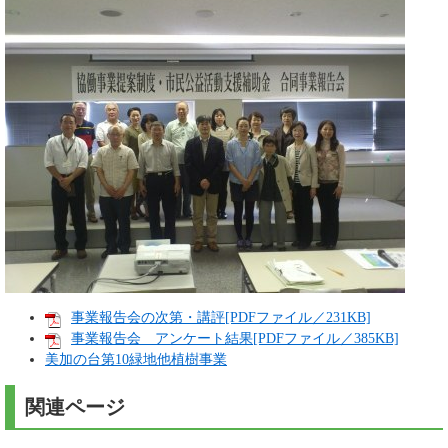
事業報告会の次第・講評[PDFファイル／231KB]
事業報告会 アンケート結果[PDFファイル／385KB]
美加の台第10緑地他植樹事業
関連ページ