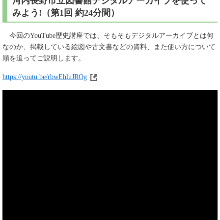
河内長野市立図書館デジタルアーカイブを使って
みよう!（第1回 約24分間）
今回のYouTube歴史講座では、そもそもデジタルアーカイブとは何
なのか、掲載している絵図や古文書などの資料、また使い方について
順を追ってご説明します。
https://youtu.be/rbwEhluJROg