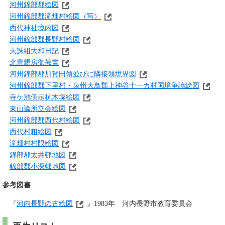
河州錦部郡絵図
河州錦部郡滝畑村絵図（写）
西代神社境内図
河州錦部郡長野村絵図
天誅組大和日記
北畠親房御教書
河州錦部郡加賀田領並びに隣接領境界図
河州錦部郡下里村・泉州大鳥郡上神谷十一カ村国境争論絵図
​
寺ケ池傍示杭木塚絵図
​
東山論所立会絵図
河州錦部郡西代村絵図
​
西代村粗絵図
滝畑村村限絵図
​
錦部郡太井邨地図
錦部郡小深邨地図
参考図書
『
河内長野の古絵図
』1983年 河内長野市教育委員会