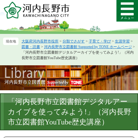
ペ
メ
ー
ニ
メ
ジ
ュ
ニ
の
ー
ュ
先
を
ー
頭
飛
大阪府河内長野市役所
>
分類でさがす
>
子育て・学び
>
生涯学習
>
で
ば
図書・読書
>
河内長野市立図書館 Supported by TONE ホームページ
>
す。
し
「河内長野市立図書館デジタルアーカイブを使ってみよう!」（河内
て
長野市立図書館YouTube歴史講座）
本
文
へ
本
「河内長野市立図書館デジタルアー
文
カイブを使ってみよう!」（河内長野
市立図書館YouTube歴史講座）